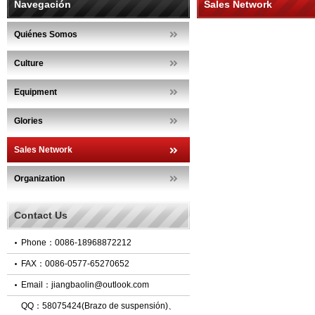
Navegación
Sales Network
Quiénes Somos
Culture
Equipment
Glories
Sales Network
Organization
Contact Us
Phone：
0086-18968872212
FAX：
0086-0577-65270652
Email：
jiangbaolin@outlook.com
QQ：
58075424(Brazo de suspensión)
、