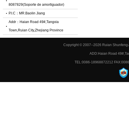
8087829(Soporte de amortiguador)
P.I.C：
MR.Baolin Jiang
Addr：
Haian Road 49#,Tangxia
Town,Ruian City,Zhejiang Province
Copyright © 2007--2026 Ruian Shunfeng A
ADD:Haian Road 49#,Tan
TEL:0086-18968872212 FAX:0086-